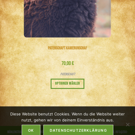
Patenschaft Kamerunschaf
70,00
€
Patenschaft
Optionen wählen
Diese Website benutzt Cookies. Wenn du die Website weiter
nutzt, gehen wir von deinem Einverständnis aus.
OK
DATENSCHUTZERKLÄRUNG
Mühlenstraße 32 | 23743 Grömitz | Telefon 04562-5660 | Telefax 04562-266810 | Email info@zoo-